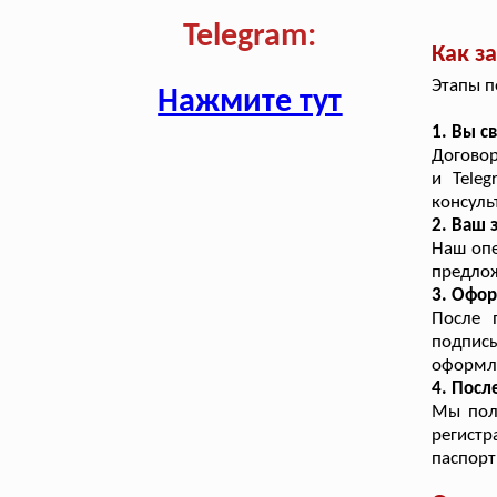
Telegram:
Как з
Этапы п
Нажмите тут
1. Вы с
Договор
и Tele
консуль
2. Ваш 
Наш опе
предлож
3. Офор
После 
подпис
оформл
4. Посл
Мы полу
регист
паспорт