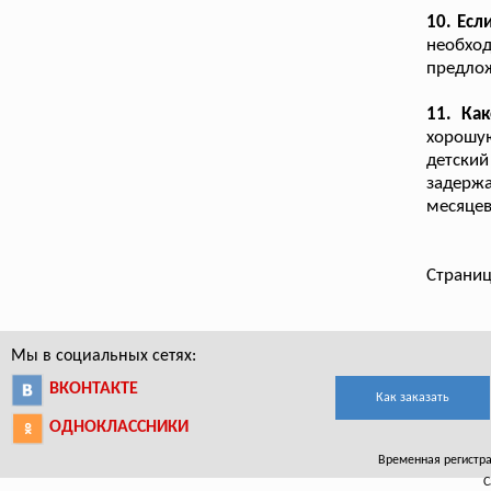
10. Есл
необхо
предлож
11. Ка
хорошую
детский
задержа
месяцев
Страниц
Мы в социальных сетях:
ВКОНТАКТЕ
Как заказать
ОДНОКЛАССНИКИ
Временная регистрац
С