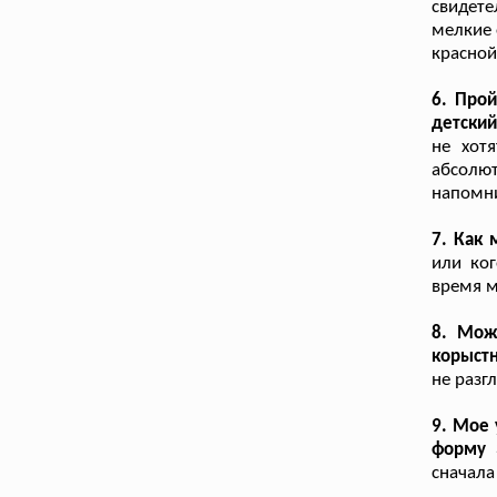
свидет
мелкие 
красной
6. Про
детский
не хот
абсолю
напомни
7. Как 
или ког
время м
8. Мож
корыст
не разг
9. Мое 
форму 
сначала