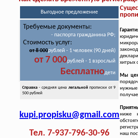
Суще
Выгодное предложение
пропи
Требуемые документы:
Гарант
- паспорта гражданина РФ;
юридич
Стоимость услуг:
микрор
законо
от 8 000
рублей - 1 человек (90 дней)
деклари
от 7 000
рублей - 1 взрослый
хитрых 
Бесплатно
дети
Мы цен
порядоч
Справка
- средняя цена
легальной
прописки от 9
нужные 
500 рублей
получае
Приятн
kupi.propisku@gmail.com
ниже 
обстоят
регистр
Тел. 7-937-796-30-96
наш пос